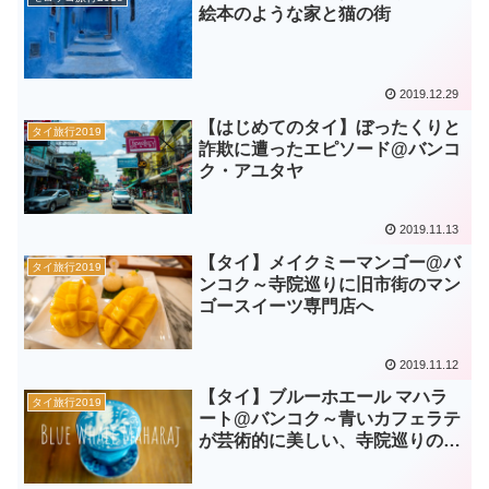
絵本のような家と猫の街
2019.12.29
【はじめてのタイ】ぼったくりと
タイ旅行2019
詐欺に遭ったエピソード@バンコ
ク・アユタヤ
2019.11.13
【タイ】メイクミーマンゴー@バ
タイ旅行2019
ンコク～寺院巡りに旧市街のマン
ゴースイーツ専門店へ
2019.11.12
【タイ】ブルーホエール マハラ
タイ旅行2019
ート@バンコク～青いカフェラテ
が芸術的に美しい、寺院巡りの休
憩に