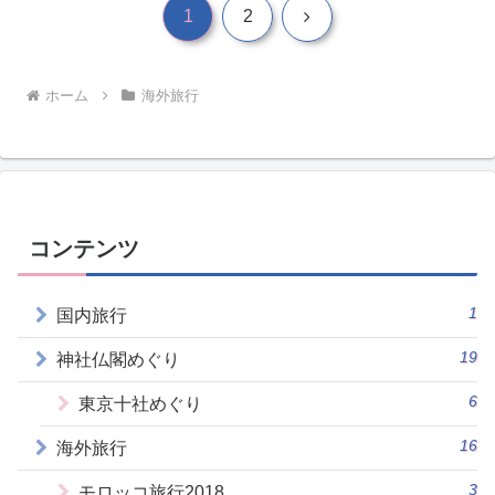
次
1
2
へ
ホーム
海外旅行
コンテンツ
1
国内旅行
19
神社仏閣めぐり
6
東京十社めぐり
16
海外旅行
3
モロッコ旅行2018