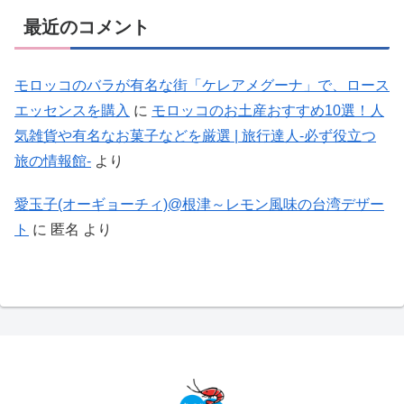
最近のコメント
モロッコのバラが有名な街「ケレアメグーナ」で、ロース
エッセンスを購入
に
モロッコのお土産おすすめ10選！人
気雑貨や有名なお菓子などを厳選 | 旅行達人-必ず役立つ
旅の情報館-
より
愛玉子(オーギョーチィ)@根津～レモン風味の台湾デザー
ト
に
匿名
より