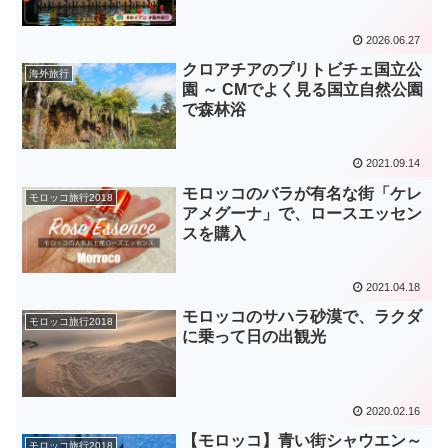
2026.06.27
クロアチアのプリトビチェ国立公
海外旅行
園 ～ CMでよく見る国立自然公園
で森林浴
2021.09.14
モロッコのバラが有名な街「ケレ
モロッコ旅行2018
アメグーナ」で、ロースエッセン
スを購入
2021.04.18
モロッコのサハラ砂漠で、ラクダ
モロッコ旅行2018
に乗って日の出観光
2020.02.16
【モロッコ】青い街シャウエン～
モロッコ旅行2018