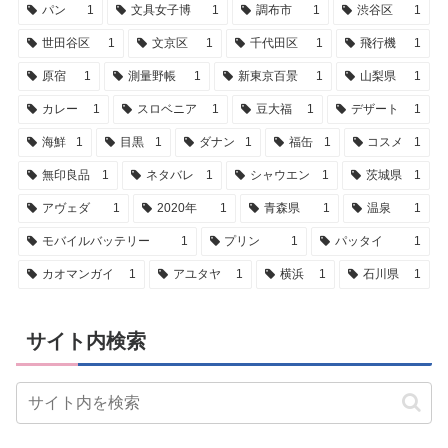
パン
1
文具女子博
1
調布市
1
渋谷区
1
世田谷区
1
文京区
1
千代田区
1
飛行機
1
原宿
1
測量野帳
1
新東京百景
1
山梨県
1
カレー
1
スロベニア
1
豆大福
1
デザート
1
海鮮
1
目黒
1
ダナン
1
福缶
1
コスメ
1
無印良品
1
ネタバレ
1
シャウエン
1
茨城県
1
アヴェダ
1
2020年
1
青森県
1
温泉
1
モバイルバッテリー
1
プリン
1
パッタイ
1
カオマンガイ
1
アユタヤ
1
横浜
1
石川県
1
サイト内検索