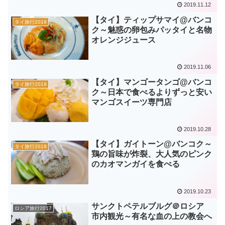
2019.11.12
【タイ】ティップサマイ@バンコ
タイ旅行2019
ク～魅惑の卵包みパッタイと名物
オレンジジュース
2019.11.06
【タイ】マンゴータンゴ@バンコ
タイ旅行2019
ク～日本で食べるよりずっと安い
マンゴスイーツ専門店
2019.10.28
【タイ】ガイトーン@バンコク～
タイ旅行2019
鶏の旨味が炸裂、大人気のピンク
のカオマンガイを食べる
2019.10.23
サンクトペテルブルグ＠ロシア
ロシア旅行2017
市内観光～有名な血の上の教会へ