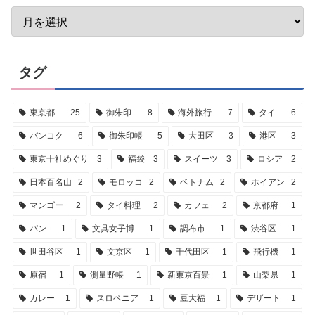
タグ
東京都
25
御朱印
8
海外旅行
7
タイ
6
バンコク
6
御朱印帳
5
大田区
3
港区
3
東京十社めぐり
3
福袋
3
スイーツ
3
ロシア
2
日本百名山
2
モロッコ
2
ベトナム
2
ホイアン
2
マンゴー
2
タイ料理
2
カフェ
2
京都府
1
パン
1
文具女子博
1
調布市
1
渋谷区
1
世田谷区
1
文京区
1
千代田区
1
飛行機
1
原宿
1
測量野帳
1
新東京百景
1
山梨県
1
カレー
1
スロベニア
1
豆大福
1
デザート
1