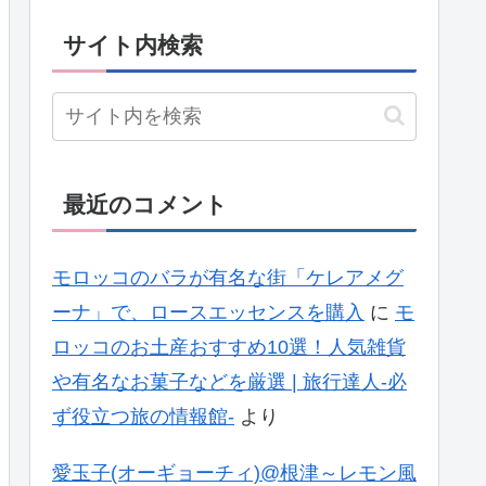
サイト内検索
最近のコメント
モロッコのバラが有名な街「ケレアメグ
ーナ」で、ロースエッセンスを購入
に
モ
ロッコのお土産おすすめ10選！人気雑貨
や有名なお菓子などを厳選 | 旅行達人-必
ず役立つ旅の情報館-
より
愛玉子(オーギョーチィ)@根津～レモン風