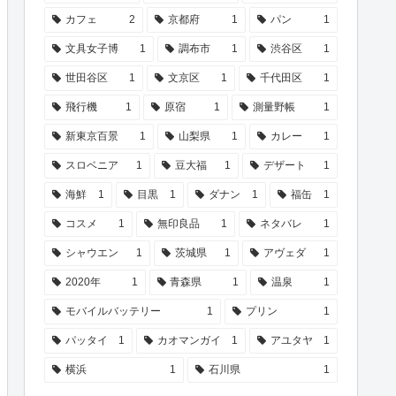
カフェ
2
京都府
1
パン
1
文具女子博
1
調布市
1
渋谷区
1
世田谷区
1
文京区
1
千代田区
1
飛行機
1
原宿
1
測量野帳
1
新東京百景
1
山梨県
1
カレー
1
スロベニア
1
豆大福
1
デザート
1
海鮮
1
目黒
1
ダナン
1
福缶
1
コスメ
1
無印良品
1
ネタバレ
1
シャウエン
1
茨城県
1
アヴェダ
1
2020年
1
青森県
1
温泉
1
モバイルバッテリー
1
プリン
1
パッタイ
1
カオマンガイ
1
アユタヤ
1
横浜
1
石川県
1