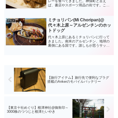
レーを食べてきました。神保町と言え
ば、書店やスポーツ用品の街です。こと
飲食に関してはカレー店が多く、「カレ
ーの街」とされています。ボンディはカ
レーの街である神保町を代表する老舗店
ミチョリパン(Mi Choripan)@
グルメ
です。都内近郊に8...
代々木上原～アルゼンチンのホッ
トドッグ
代々木上原にあるミチョリパンに行って
きました。南米のアルゼンチン、地球の
裏側にある国です。誰しもが思うサッカ
ーが強い国というイメージしかなく、ま
して食べ物は?となると全く思いつきませ
ん。同じ南米のブラジルではシュラスコ
やマテ茶が流行りました...
【旅行アイテム】旅行先で便利なプラグ
搭載のAnkerのモバイルバッテリー
【東京十社めぐり】根津神社@御朱印～
3000株のつつじと根津たいやき