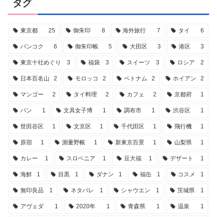
タグ
東京都
25
御朱印
8
海外旅行
7
タイ
6
バンコク
6
御朱印帳
5
大田区
3
港区
3
東京十社めぐり
3
福袋
3
スイーツ
3
ロシア
2
日本百名山
2
モロッコ
2
ベトナム
2
ホイアン
2
マンゴー
2
タイ料理
2
カフェ
2
京都府
1
パン
1
文具女子博
1
調布市
1
渋谷区
1
世田谷区
1
文京区
1
千代田区
1
飛行機
1
原宿
1
測量野帳
1
新東京百景
1
山梨県
1
カレー
1
スロベニア
1
豆大福
1
デザート
1
海鮮
1
目黒
1
ダナン
1
福缶
1
コスメ
1
無印良品
1
ネタバレ
1
シャウエン
1
茨城県
1
アヴェダ
1
2020年
1
青森県
1
温泉
1