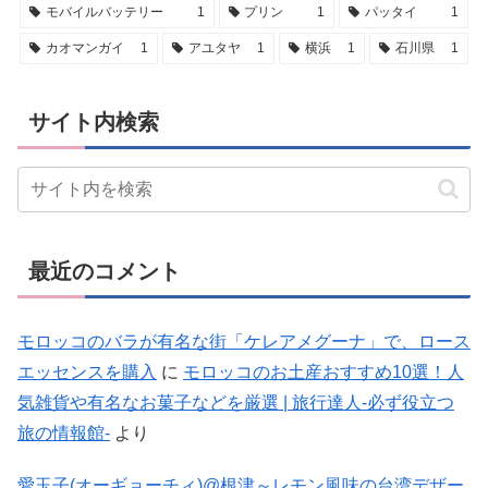
モバイルバッテリー
1
プリン
1
パッタイ
1
カオマンガイ
1
アユタヤ
1
横浜
1
石川県
1
サイト内検索
最近のコメント
モロッコのバラが有名な街「ケレアメグーナ」で、ロース
エッセンスを購入
に
モロッコのお土産おすすめ10選！人
気雑貨や有名なお菓子などを厳選 | 旅行達人-必ず役立つ
旅の情報館-
より
愛玉子(オーギョーチィ)@根津～レモン風味の台湾デザー