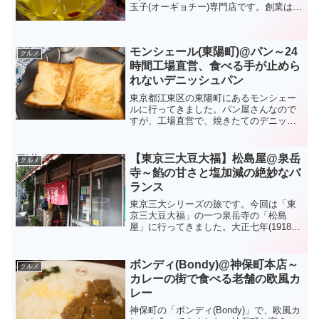
玉子(オーギョチー)専門店です。創業は昭
和9年(1934年)とかなりの老舗です。愛玉
子は台湾でしか取れないクワ科イチジク
属の果実で、木の実状の種子を寒天状に
モンシェール(東陽町)@パン～24
加工したも...
グルメ
時間工場直営、食べる手が止めら
れないデニッシュパン
東京都江東区の東陽町にあるモンシェー
ルに行ってきました。パン屋さんなので
すが、工場直営で、焼きたてのデニッシ
ュパンを24時間購入できる変わった店舗
です。有名人の深夜ラジオで「帰りにち
ぎりながら食べていたら、家に着いたら
【東京三大豆大福】松島屋@泉岳
グルメ
なくなっていた」という...
寺～餡の甘さと塩加減の絶妙なバ
ランス
東京三大シリーズの旅です。今回は「東
京三大豆大福」の一つ泉岳寺の「松島
屋」に行ってきました。大正七年(1918
年)創業の老舗和菓子店。十勝産の赤えん
どう豆を入れたお餅で、石狩産小豆で作
られた餡の「豆大福」が一番人気です。
ボンディ(Bondy)@神保町本店～
グルメ
昭和天皇が食べていた...
カレーの街で食べる老舗の欧風カ
レー
神保町の「ボンディ(Bondy)」で、欧風カ