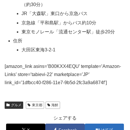
（約30分）
JR「大森駅」東口から京急バス
京急線「平和島駅」からバス約10分
東京モノレール「流通センター駅」徒歩20分
住所
大田区東海3-2-1
[amazon_link asins=’B00KXX4EQU’ template=’Amazon-
Links’ store=’tabievi-22′ marketplace=’JP’
link_id=’1dfbcc40-f286-11e7-9b5d-2fc3a9a6874f’]
グルメ
東京都
海鮮
シェアする
X
Facebook
はてブ