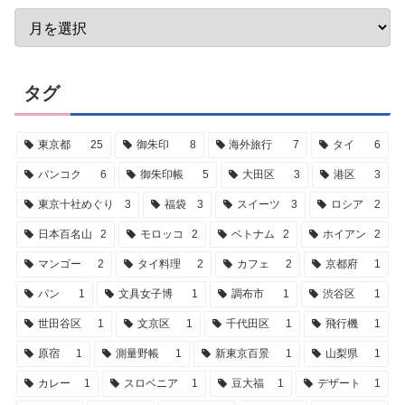
タグ
東京都
25
御朱印
8
海外旅行
7
タイ
6
バンコク
6
御朱印帳
5
大田区
3
港区
3
東京十社めぐり
3
福袋
3
スイーツ
3
ロシア
2
日本百名山
2
モロッコ
2
ベトナム
2
ホイアン
2
マンゴー
2
タイ料理
2
カフェ
2
京都府
1
パン
1
文具女子博
1
調布市
1
渋谷区
1
世田谷区
1
文京区
1
千代田区
1
飛行機
1
原宿
1
測量野帳
1
新東京百景
1
山梨県
1
カレー
1
スロベニア
1
豆大福
1
デザート
1